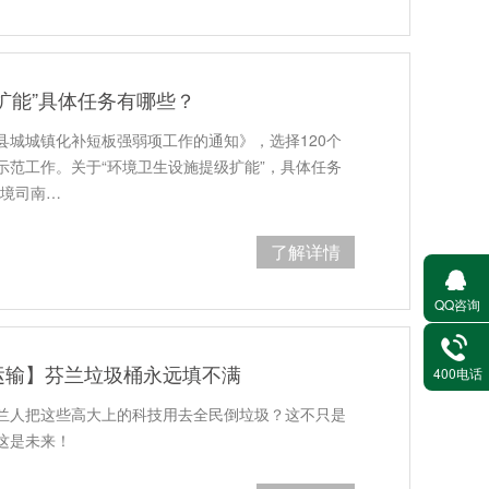
扩能”具体任务有哪些？
县城城镇化补短板强弱项工作的通知》，选择120个
示范工作。关于“环境卫生设施提级扩能”，具体任务
环境司南…
了解详情
QQ咨询
运输】芬兰垃圾桶永远填不满
400电话
兰人把这些高大上的科技用去全民倒垃圾？这不只是
这是未来！