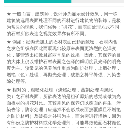
★ 一般而言，建筑师，设计师为显示设计效果，同一栋
建筑物选用表面处理不同的石材进行建筑物的装饰，是极
为常见的现象，我们俗称：“拼花”，而表面处理方式不同
的石材所欲表达之视觉效果亦有所不同。
★ 例如：经抛光加工的石材表面已趋於致密，石材内含
之发色组织亦因此而展现出较原来表面更浓烈的色泽变
化，能营造出细致且富丽堂皇的效果，因此，其保养的目
的大体上仍以维护石材表面之色泽的鲜明度及光泽的明亮
度为主。较常见的保养施作重点为防护处理，上腊处理，
增艳（色）处理，再抛光处理，破损之补平补强，污染去
除处理等。
★ 相对的，粗糙化处理（烧焰处理，凿刻处理均属此
类）之石材表面，所欲表达的是粗矿原始的感觉或做为光
面板材的拼花对比。其较常见的保养仍以糙面的再生，污
染去除，防水处理（应选择不会形成表面披覆膜且不增艳
之防护材料）及破损之补强为主，而勿需进行增艳，因为
有部份之防护材料或化学处理剂，可能导致糙面石材颜色