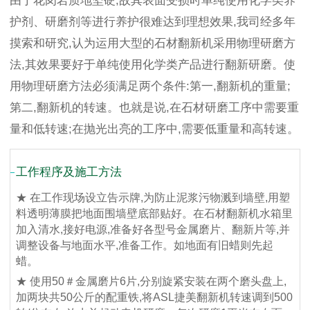
由于花岗岩质地坚硬,故其表面受损时单纯使用化学类养
护剂、研磨剂等进行养护很难达到理想效果,我司经多年
摸索和研究,认为运用大型的石材翻新机采用物理研磨方
法,其效果要好于单纯使用化学类产品进行翻新研磨。使
用物理研磨方法必须满足两个条件:第一,翻新机的重量;
第二,翻新机的转速。也就是说,在石材研磨工序中需要重
量和低转速;在抛光出亮的工序中,需要低重量和高转速。
工作程序及施工方法
★ 在工作现场设立告示牌,为防止泥浆污物溅到墙壁,用塑
料透明薄膜把地面围墙壁底部贴好。在石材翻新机水箱里
加入清水,接好电源,准备好各型号金属磨片、翻新片等,并
调整设备与地面水平,准备工作。如地面有旧蜡则先起
蜡。
★ 使用50＃金属磨片6片,分别旋紧安装在两个磨头盘上,
加两块共50公斤的配重铁,将ASL捷美翻新机转速调到500