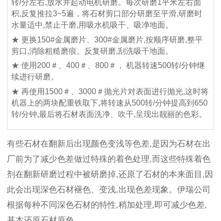
转/分左右,放水并起动电机研磨。每次研磨1平米左右面
积,反复推拉3~5遍，将石材剪口部分研磨至平滑,研磨时
水量适中,禁止干磨,用吸水机吸干、吸净地面。
★ 更换150#金属磨片、300#金属磨片,按顺序研磨,整平
剪口,消除粗糙磨痕。反复研磨,刮洗吸干地面。
★ 使用200＃、400＃、800＃， 机器转速500转/分钟继
续进行研磨。
★ 再使用1500＃、3000＃抛光片对表面进行抛光,这时将
机器上的两块配重铁取下,将转速从500转/分钟提高到650
转/分钟,最后将石材表面洗净、吹干,呈现出靓丽的色彩。
有些石材在翻新后出现颜色变浅等色差,是因为石材在出
厂前为了减少色差做过特殊的着色处理,而这些特殊着色
剂在翻新研磨过程中被研磨掉,还原了石材的本来面目,因
此会出现深色石材褪色、变浅,出现色差现象。伊瑞公司
根据每种不同深色石材的特性,稍加处理,即可减少色差,
基本还原石材原色。