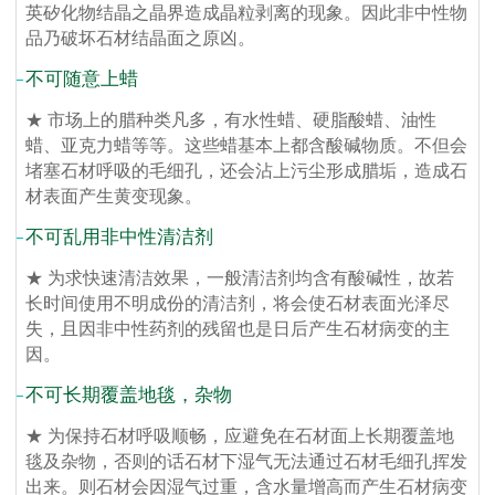
英矽化物结晶之晶界造成晶粒剥离的现象。因此非中性物
品乃破坏石材结晶面之原凶。
不可随意上蜡
★ 市场上的腊种类凡多，有水性蜡、硬脂酸蜡、油性
蜡、亚克力蜡等等。这些蜡基本上都含酸碱物质。不但会
堵塞石材呼吸的毛细孔，还会沾上污尘形成腊垢，造成石
材表面产生黄变现象。
不可乱用非中性清洁剂
★ 为求快速清洁效果，一般清洁剂均含有酸碱性，故若
长时间使用不明成份的清洁剂，将会使石材表面光泽尽
失，且因非中性药剂的残留也是日后产生石材病变的主
因。
不可长期覆盖地毯，杂物
★ 为保持石材呼吸顺畅，应避免在石材面上长期覆盖地
毯及杂物，否则的话石材下湿气无法通过石材毛细孔挥发
出来。则石材会因湿气过重，含水量增高而产生石材病变