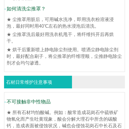
如何清洗尘推罩？
★ 尘推罩用脏后，可用碱水洗净，即用洗衣粉溶液浸
泡，最好同时用40℃左右的热水浸泡后清洗。
★ 尘推罩洗后最好用洗衣机甩干，将纤维抖开后再烘
干。
★ 烘干后重新喷上静电除尘剂使用。喷洒尘静电除尘剂
时，最好配合刷子，将尘推罩的纤维理顺，尘推静电除尘
剂才会均匀渗透。
石材日常维护注意事项
不可接触非中性物品
★ 所有石材均怕酸碱。例如：酸常造成花岗石中硫铁矿
物氧化而产生吐黄现象，酸会分解大理石中所含的碳酸
钙，造成表面被侵蚀状况，碱也会侵蚀花岗石中长石及石