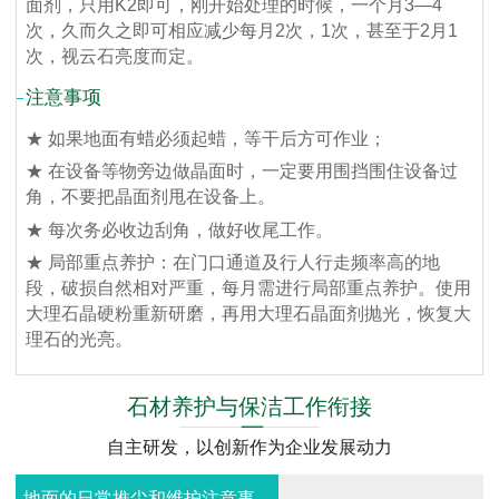
面剂，只用K2即可，刚开始处理的时候，一个月3—4
次，久而久之即可相应减少每月2次，1次，甚至于2月1
次，视云石亮度而定。
注意事项
★ 如果地面有蜡必须起蜡，等干后方可作业；
★ 在设备等物旁边做晶面时，一定要用围挡围住设备过
角，不要把晶面剂甩在设备上。
★ 每次务必收边刮角，做好收尾工作。
★ 局部重点养护：在门口通道及行人行走频率高的地
段，破损自然相对严重，每月需进行局部重点养护。使用
大理石晶硬粉重新研磨，再用大理石晶面剂抛光，恢复大
理石的光亮。
石材养护与保洁工作衔接
自主研发，以创新作为企业发展动力
地面的日常推尘和维护注意事