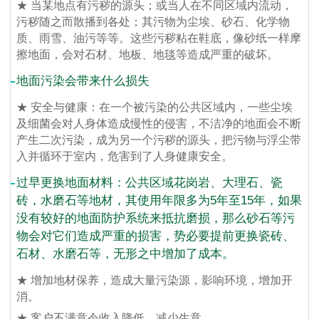
★ 当某地点有污秽的源头；或当人在不同区域内流动，
污秽随之而散播到各处；其污物为尘埃、砂石、化学物
质、雨雪、油污等等。这些污秽粘在鞋底，像砂纸一样摩
擦地面，会对石材、地板、地毯等造成严重的破坏。
地面污染会带来什么损失
★ 安全与健康：在一个被污染的公共区域内，一些尘埃
及细菌会对人身体造成慢性的侵害，不洁净的地面会不断
产生二次污染，成为另一个污秽的源头，把污物与浮尘带
入并循环于室内，危害到了人身健康安全。
过早更换地面材料：公共区域花岗岩、大理石、瓷
砖，水磨石等地材，其使用年限多为5年至15年，如果
没有较好的地面防护系统来抵抗磨损，那么砂石等污
物会对它们造成严重的损害，势必要提前更换瓷砖、
石材、水磨石等，无形之中增加了成本。
★ 增加地材保养，造成大量污染源，影响环境，增加开
消。
★ 客户不满意令收入降低，减少生意。