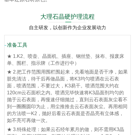
大理石晶硬护理流程
自主研发，以创新作为企业发展动力
准备工具
★ 1.K2、喷壶、晶面机、插座、钢丝垫、抹布、报废床
单、围栏、指示牌（工作进行中）
★ 2.把工作范围用围栏围起来，先看地面是否干净，如果
脏先清洁，待干后再做晶面，将K3均匀喷洒在云石表
面，喷洒范围，不要过大，K3易干。喷洒范围大约在
120cm云石面积之内。喷洒完毕快速将K3晶面剂均匀的
抛于云石表面，再慢速仔细抛过，直到云石表面灰尘看不
到一圈圈圆印为止，用尘推推去云石表面灰尘。再用相同
的方法喷一K2，抛好后看云石表面是否晶亮有立体感，
如不亮可再做一次。
★ 3.特殊处理：如果云石经年累月的做，则不需用K3晶