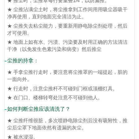
★ 推尘时，尘推罩每行要重叠1/4，以防漏推。
★ 尘推沾满尘土时，将尘推拿到工作间用用吸尘器吸干
净再使用，直到地面完全清洁为止。
★ 尘推失去粘尘能力，要重新用静电除尘剂处理，然后
才可使用。
★ 地面上如有水、污渍、污染要及时用正确的方法清洁
干净（以免发生色素污染和病变）然后推尘
尘推的持拿：
★ 手拿尘推行走时，要注意将尘推罩的一端提起，脏的
一面向外。
★ 行走时，注意尘推杆不可碰到门框或顶棚灯具。
★ 在门口、楼梯转弯处注意不可碰到他人。
如何判断尘推应该清洗了？
★ 尘推纤维很脏，多次喷静电除尘剂后没有吸附性，推
尘后尘罩下地面依然有遗漏的灰尘。
★ 被水浸湿。