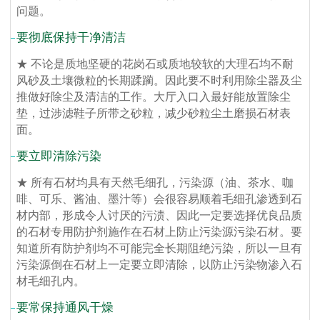
问题。
要彻底保持干净清洁
★ 不论是质地坚硬的花岗石或质地较软的大理石均不耐
风砂及土壤微粒的长期蹂躏。因此要不时利用除尘器及尘
推做好除尘及清洁的工作。大厅入口入最好能放置除尘
垫，过涉滤鞋子所带之砂粒，减少砂粒尘土磨损石材表
面。
要立即清除污染
★ 所有石材均具有天然毛细孔，污染源（油、茶水、咖
啡、可乐、酱油、墨汁等）会很容易顺着毛细孔渗透到石
材内部，形成令人讨厌的污渍、因此一定要选择优良品质
的石材专用防护剂施作在石材上防止污染源污染石材。要
知道所有防护剂均不可能完全长期阻绝污染，所以一旦有
污染源倒在石材上一定要立即清除，以防止污染物渗入石
材毛细孔内。
要常保持通风干燥