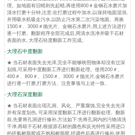
理。如地面有旧蜡则先起蜡,再使用800＃金钢石水磨片加
清水打磨十分钟,注意:在打磨过程中加水,以保持地面湿润,
并用吸水机吸走污水,以防止污水第二次污染地面。再换
1500＃、3000＃抛光片、金钢石水磨片,用上述方法进行
逐一打磨。翻新程序全部完成后,用清水洗净并吸干石材
表面的水, 大理石轻度翻新工作完成。
大理石中度翻新
★ 当石材表面失去光泽,完全不能够映照物体却没有过深
划痕,可采用中度翻新工序进行翻新处理。使用200＃、
400＃、800＃、1500＃、3000 ＃抛光片,金钢石水磨片
进行逐一打磨,打磨方法、注意事项与上述一致。
大理石深度翻新
★ 当石材表面出现孔洞、风化、严重腐蚀,完全失去光泽
并有深度划伤, 可采用深度翻新工序进行翻新处理。翻新
前,先要将孔洞进行修补,方法如下:先将孔洞内的污物清洗
干净,再晾干石材,根据原石材的颜色和反光特性采用进口
的环氧树脂胶或不饱和树脂胶,经调色后再进行修补,使用