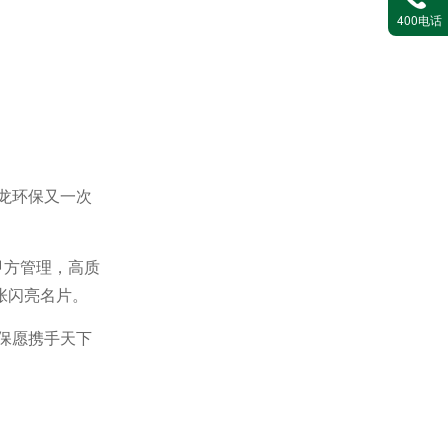
400电话
园林绿化
龙环保又一次
甲方管理，高质
张闪亮名片。
城乡环卫一体化
环保愿携手天下