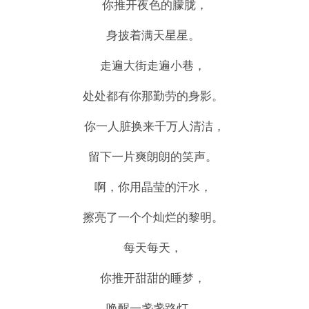
你推开夜色的朦胧，
身披着满天星星。
走遍大街走遍小巷，
处处都有你那勤劳的身影。
你一人脏换来千万人清洁，
留下一片爽朗朗的笑声。
啊，你用晶莹的汗水，
擦亮了一个个灿烂的黎明。
每天每天，
你推开甜甜的睡梦，
唤醒一盏盏路灯。