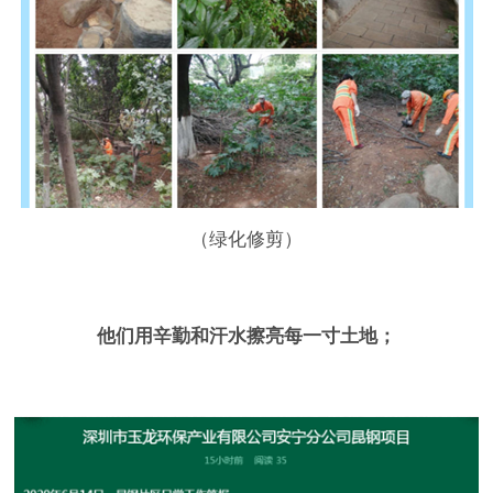
（绿化修剪）
他们用辛勤和汗水擦亮每一寸土地；