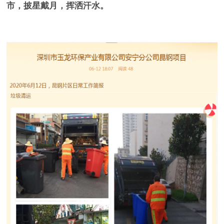
市，披星戴月，挥洒汗水。