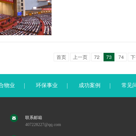
首页
上一页
72
73
74
下
合物业
环保事业
成功案例
常见
联系邮箱
407228227@qq.com