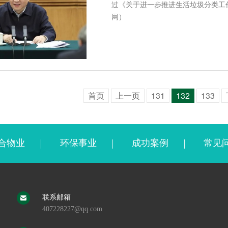
过《关于进一步推进生活垃圾分类工
网）
首页
上一页
131
132
133
合物业
环保事业
成功案例
常见
联系邮箱
407228227@qq.com