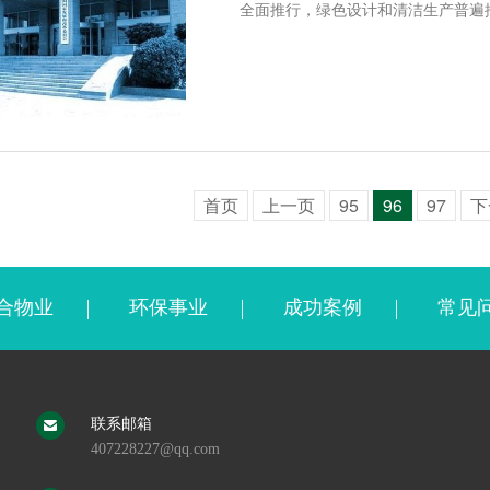
全面推行，绿色设计和清洁生产普遍
首页
上一页
95
96
97
下
合物业
环保事业
成功案例
常见
联系邮箱
407228227@qq.com