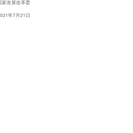
国家发展改革委
2021年7月21日
日常保洁
市政管养一体化
道路清扫保洁