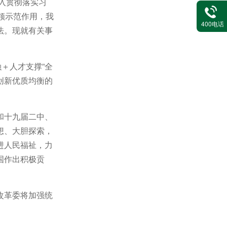
深入贯彻落实习
领示范作用，我
河道保洁
400电话
法。现就有关事
＋人才支撑”全
创新优质均衡的
园林绿化
和十九届二中、
想、大胆探索，
进人民福祉，力
国作出积极贡
改革委将加强统
城乡环卫一体化