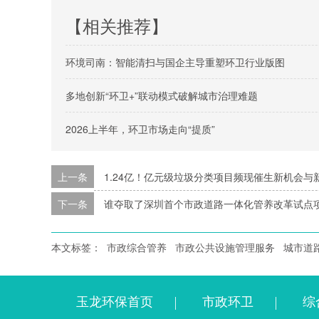
【相关推荐】
环境司南：智能清扫与国企主导重塑环卫行业版图
多地创新“环卫+”联动模式破解城市治理难题
2026上半年，环卫市场走向“提质”
上一条
1.24亿！亿元级垃圾分类项目频现催生新机会与
下一条
谁夺取了深圳首个市政道路一体化管养改革试点
本文标签：
市政综合管养
市政公共设施管理服务
城市道
玉龙环保首页
市政环卫
综