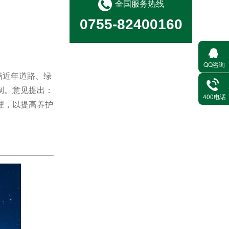
全国服务热线
0755-82400160
QQ咨询
结近年道路、绿
消毒消杀病媒防治
制。意见提出：
400电话
理，以提高养护
城市管家