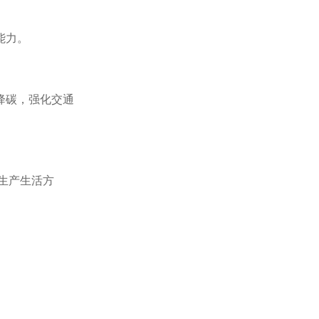
能力。
降碳，强化交通
日常保洁
生产生活方
市政管养一体化