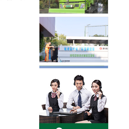
道路清扫保洁
垃圾收集清运