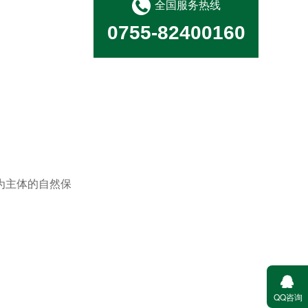
全国服务热线
转运站及公厕管理
0755-82400160
消毒消杀病媒防治
为主体的自然保
城市管家
QQ咨询